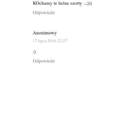
KOchamy te luźne szorty ..;)))
Odpowiedz
Anonimowy
17 lipca 2016 22:27
:)
Odpowiedz