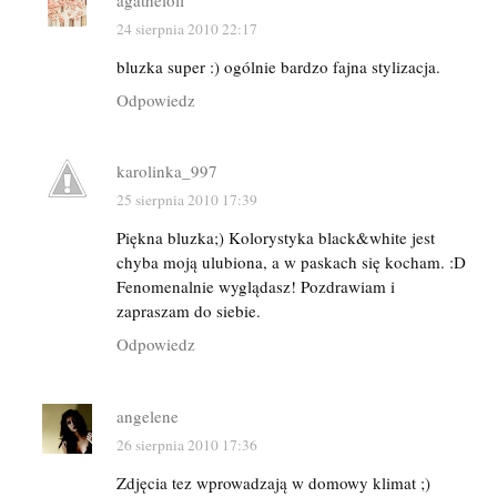
24 sierpnia 2010 22:17
bluzka super :) ogólnie bardzo fajna stylizacja.
Odpowiedz
karolinka_997
25 sierpnia 2010 17:39
Piękna bluzka;) Kolorystyka black&white jest
chyba moją ulubiona, a w paskach się kocham. :D
Fenomenalnie wyglądasz! Pozdrawiam i
zapraszam do siebie.
Odpowiedz
angelene
26 sierpnia 2010 17:36
Zdjęcia tez wprowadzają w domowy klimat ;)