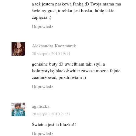
a też jestem paskową fanką :D Twoja mama ma
świetny gust, torebka jest boska, lubię takie
zapięcia :)
Odpowiedz
Aleksandra Kaczmarek
20 sierpnia 2010 19:14
genialne buty :D uwielbiam taki styl, a
kolorystykę black&white zawsze można fajnie
zaaranżować, pozdrawiam ;)
Odpowiedz
agatiszka
20 sierpnia 2010 21:27
Świetna jest ta bluzka!!
Odpowiedz