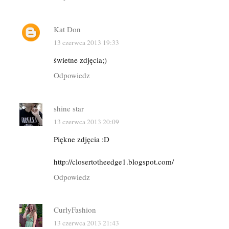
Kat Don
13 czerwca 2013 19:33
świetne zdjęcia;)
Odpowiedz
shine star
13 czerwca 2013 20:09
Piękne zdjęcia :D
http://closertotheedge1.blogspot.com/
Odpowiedz
CurlyFashion
13 czerwca 2013 21:43