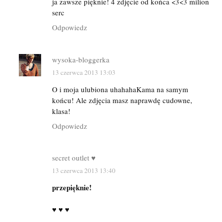
ja zawsze pięknie! 4 zdjęcie od końca <3<3 milion
serc
Odpowiedz
wysoka-bloggerka
13 czerwca 2013 13:03
O i moja ulubiona uhahahaKama na samym
końcu! Ale zdjęcia masz naprawdę cudowne,
klasa!
Odpowiedz
secret outlet ♥
13 czerwca 2013 13:40
przepięknie!
♥ ♥ ♥