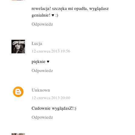
rewelacja! szczęka mi opadła, wyglądasz
genialnie! ♥ :)
Odpowiedz
Łucja
12 czerwca 2013 19:56
pięknie ♥
Odpowiedz
Unknown
12 czerwca 2013 20:00
Cudownie wyglądasZ!:)
Odpowiedz