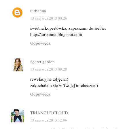
turbanna
13 czerwca 2013 00:26
świetna kopertówka, zapraszam do siebie:
http://turbanna.blogspot.com
Odpowiedz
Secret garden
13 czerwca 2013 09:28
rewelacyjne zdjęcia:)
zakochałam się w Twojej torebeczce:)
Odpowiedz
TRIANGLE CLOUD
13 czerwca 2013 12:06