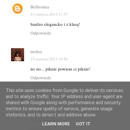
Bellissima
15 czerwca 2013 11:37
bardzo elegancko i z klasą!
Odpowiedz
melisa
15 czerwca 2013 19:56
no no... piknie powiem ci piknie!
Odpowiedz
This site uses cookies from Google to deliver its services
Aleksandra Marczak
and to analyze traffic. Your IP address and user-agent are
shared with Google along with performance and security
12 lipca 2013 09:56
metrics to ensure quality of service, generate usage
Jaka to restauracja?
statistics, and to detect and address abuse.
Świetny design. :)
LEARN MORE
GOT IT
Odpowiedz