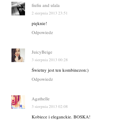
fiufiu and ulala
2 sierpnia 2013 23:51
pięknie!
Odpowiedz
JuicyBeige
3 sierpnia 2013 00:28
Świetny jest ten kombinezon:)
Odpowiedz
Agathelle
3 sierpnia 2013 02:08
Kobiece i eleganckie. BOSKA!