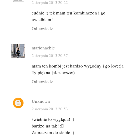
2 sierpnia 2013 20:22
cudnie :) też mam ten kombinezon i go
uwielbiam!
Odpowiedz
marionachic
2 sierpnia 2013 20:37
mam ten kombi jest bardzo wygodny i go love:)a
Ty piękna jak zawsze:)
Odpowiedz
Unknown
2 sierpnia 2013 20:53
świetnie to wygląda! :)
bardzo na tak! :D
Zapraszam do siebie :)