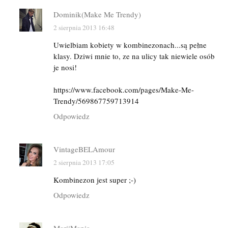
Dominik(Make Me Trendy)
2 sierpnia 2013 16:48
Uwielbiam kobiety w kombinezonach...są pełne
klasy. Dziwi mnie to, ze na ulicy tak niewiele osób
je nosi!
https://www.facebook.com/pages/Make-Me-
Trendy/569867759713914
Odpowiedz
VintageBELAmour
2 sierpnia 2013 17:05
Kombinezon jest super ;-)
Odpowiedz
MariiMania