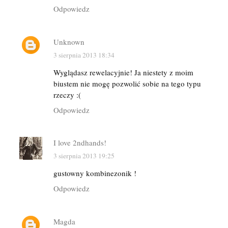
Odpowiedz
Unknown
3 sierpnia 2013 18:34
Wyglądasz rewelacyjnie! Ja niestety z moim
biustem nie mogę pozwolić sobie na tego typu
rzeczy :(
Odpowiedz
I love 2ndhands!
3 sierpnia 2013 19:25
gustowny kombinezonik !
Odpowiedz
Magda