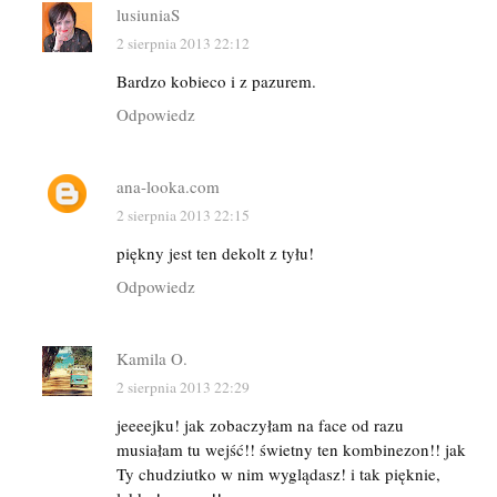
lusiuniaS
2 sierpnia 2013 22:12
Bardzo kobieco i z pazurem.
Odpowiedz
ana-looka.com
2 sierpnia 2013 22:15
piękny jest ten dekolt z tyłu!
Odpowiedz
Kamila O.
2 sierpnia 2013 22:29
jeeeejku! jak zobaczyłam na face od razu
musiałam tu wejść!! świetny ten kombinezon!! jak
Ty chudziutko w nim wyglądasz! i tak pięknie,