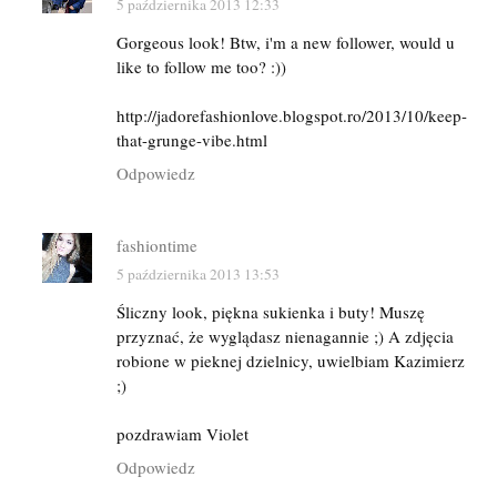
5 października 2013 12:33
Gorgeous look! Btw, i'm a new follower, would u
like to follow me too? :))
http://jadorefashionlove.blogspot.ro/2013/10/keep-
that-grunge-vibe.html
Odpowiedz
fashiontime
5 października 2013 13:53
Śliczny look, piękna sukienka i buty! Muszę
przyznać, że wyglądasz nienagannie ;) A zdjęcia
robione w pieknej dzielnicy, uwielbiam Kazimierz
;)
pozdrawiam Violet
Odpowiedz