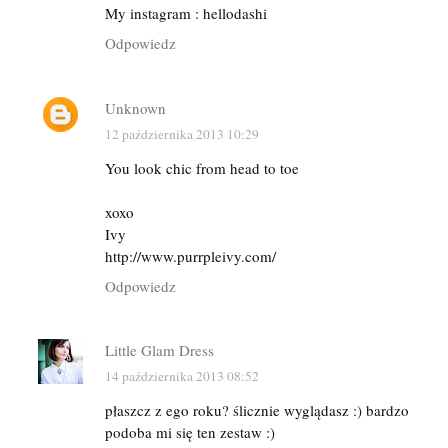
My instagram : hellodashi
Odpowiedz
Unknown
12 października 2013 10:29
You look chic from head to toe
xoxo
Ivy
http://www.purrpleivy.com/
Odpowiedz
Little Glam Dress
14 października 2013 08:52
płaszcz z ego roku? ślicznie wyglądasz :) bardzo
podoba mi się ten zestaw :)