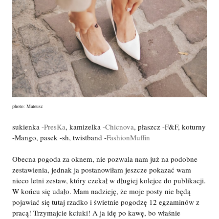
photo: Mateusz
sukienka -
PresKa
, kamizelka -
Chicnova
, płaszcz -F&F, koturny
-Mango, pasek -sh, twistband -
FashionMuffin
Obecna pogoda za oknem, nie pozwala nam już na podobne
zestawienia, jednak ja postanowiłam jeszcze pokazać wam
nieco letni zestaw, który czekał w długiej kolejce do publikacji.
W końcu się udało. Mam nadzieję, że moje posty nie będą
pojawiać się tutaj rzadko i świetnie pogodzę 12 egzaminów z
pracą! Trzymajcie kciuki! A ja idę po kawę, bo właśnie