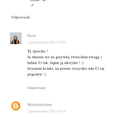
:*
Odpowiedz
Dash
2 października 2013 19:54
Ty śpiochu !
Ja własnie też na grzywkę zwrócilam uwagę i
ładnie Ci tak, fajnie ją ułożyłaś ! :)
trzymam kciuki, na pewno wszystko uda Ci się
pogodzić :)
Odpowiedz
Modaitakietam
2 października 2013 20:34