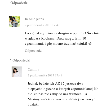
Odpowiedz
In blue jeans
2 października 2013 17:47
Łoooł, jaka groźna na drugim zdjęciu! :O Świetnie
wyglądasz Kochana! Dasz radę z tymi 10
egzaminami, będę mocno trzymać kciuki! <3
Odpowiedz
Odpowiedzi
Cammy
2 października 2013 17:49
Jednak będzie ich AŻ 12 jeszcze dwa
niepsychologiczne o których zapomniałam:( No
nic..co nas nie zabije to nas wzmocni :))
Musimy wrócić do naszej ostatniej rozmowy!
buziaki