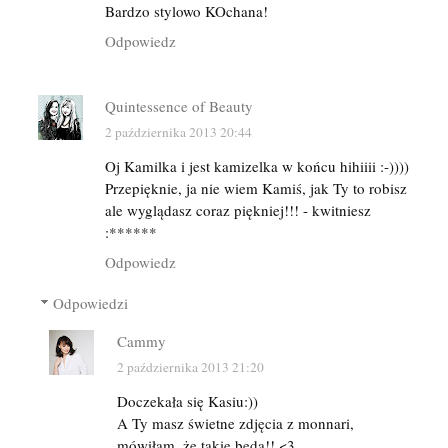
Bardzo stylowo KOchana!
Odpowiedz
Quintessence of Beauty
2 października 2013 20:44
Oj Kamilka i jest kamizelka w końcu hihiiii :-))))
Przepięknie, ja nie wiem Kamiś, jak Ty to robisz
ale wyglądasz coraz piękniej!!! - kwitniesz
:******
Odpowiedz
Odpowiedzi
Cammy
2 października 2013 21:20
Doczekała się Kasiu:))
A Ty masz świetne zdjęcia z monnari,
mówiłam, że takie będą!! <3