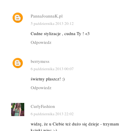
PannaJoannaK.pl
5 października 2013 20:12
Cudne stylizacje , cudna Ty ! <3
Odpowiedz
berrymess
6 października 2013 00:07
świetny płaszcz! :)
Odpowiedz
CurlyFashion
6 października 2013 22:02
widzę, że u Ciebie też dużo się dzieje - trzymam
kciuki więc :-)