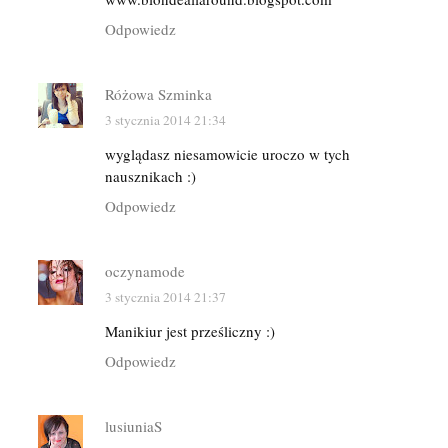
Odpowiedz
Różowa Szminka
3 stycznia 2014 21:34
wyglądasz niesamowicie uroczo w tych
nausznikach :)
Odpowiedz
oczynamode
3 stycznia 2014 21:37
Manikiur jest prześliczny :)
Odpowiedz
lusiuniaS