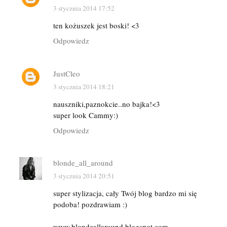
3 stycznia 2014 17:52
ten kożuszek jest boski! <3
Odpowiedz
JustCleo
3 stycznia 2014 18:21
nauszniki,paznokcie..no bajka!<3
super look Cammy:)
Odpowiedz
blonde_all_around
3 stycznia 2014 20:51
super stylizacja, cały Twój blog bardzo mi się
podoba! pozdrawiam :)
www.blondeallaround.blogspot.com