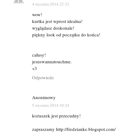
4 stycznia 2014 22:32
wow!
kurtka jest wprost idealna!
wyglądasz doskonale!
piękny look od początku do końca!
całusy!
jesuswannatouchme.
<3
Odpowiedz
Anonimowy
5 stycznia 2014 10:24
kożuszek jest przecudny!
zapraszamy http://fredzianke.blogspot.com/