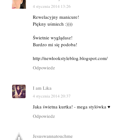
4 stycznia 2014 13:26
Rewelacyjny manicure!
Piękny uśmiech :))))
Świetnie wyglądasz!
Bardzo mi się podoba!
http://newlookstyleblog.blogspot.com/
Odpowiedz
I am Lika
4 stycznia 2014 20:37
Jaka świetna kurtka! - mega stylówka ♥
Odpowiedz
Jesuswannatouchme