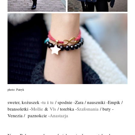
photo: Patryk
sweter, kożuszek -
tu
i
tu
/ spodnie -Zara / nauszniki -Empik /
bransoletki -
Mollie
&
Vls
/ torebka -
Szafomania
/ buty -
Venezia / paznokcie -
Anastazja