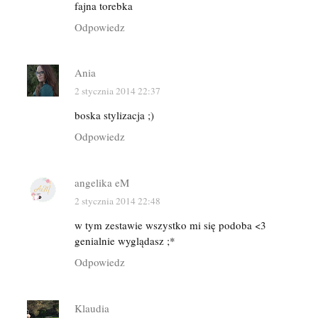
fajna torebka
Odpowiedz
Ania
2 stycznia 2014 22:37
boska stylizacja ;)
Odpowiedz
angelika eM
2 stycznia 2014 22:48
w tym zestawie wszystko mi się podoba <3
genialnie wyglądasz ;*
Odpowiedz
Klaudia