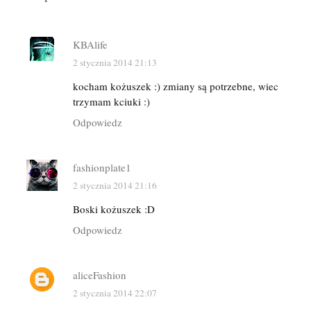
KBAlife
2 stycznia 2014 21:13
kocham kożuszek :) zmiany są potrzebne, wiec
trzymam kciuki :)
Odpowiedz
fashionplate1
2 stycznia 2014 21:16
Boski kożuszek :D
Odpowiedz
aliceFashion
2 stycznia 2014 22:07