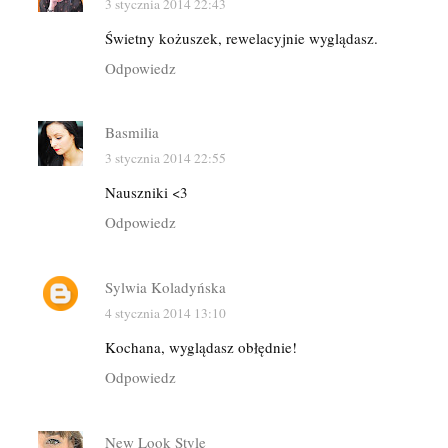
3 stycznia 2014 22:43
Świetny kożuszek, rewelacyjnie wyglądasz.
Odpowiedz
Basmilia
3 stycznia 2014 22:55
Nauszniki <3
Odpowiedz
Sylwia Koladyńska
4 stycznia 2014 13:10
Kochana, wyglądasz obłędnie!
Odpowiedz
New Look Style