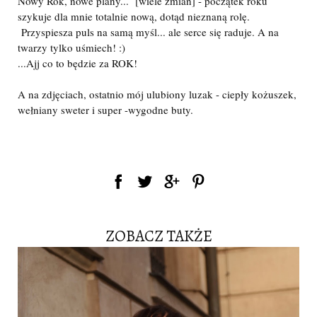
Nowy Rok, nowe plany... [wiele zmian] - początek roku
szykuje dla mnie totalnie nową, dotąd nieznaną rolę.
Przyspiesza puls na samą myśl... ale serce się raduje. A na
twarzy tylko uśmiech! :)
...Ajj co to będzie za ROK!
A na zdjęciach, ostatnio mój ulubiony luzak - ciepły kożuszek,
wełniany sweter i super -wygodne buty.
ZOBACZ TAKŻE