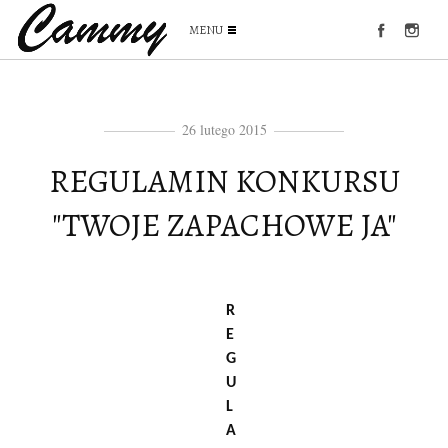
MENU
26 lutego 2015
REGULAMIN KONKURSU
"TWOJE ZAPACHOWE JA"
R
E
G
U
L
A