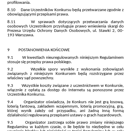
profilowania.
8.10 Dane Uczestników Konkursu będą przetwarzane zgodnie z
obowiązującymi przepisami prawa.
8.11 W sprawach dotyczących przetwarzania danych
osobowych Uczestnikom przysługuje prawo wniesienia skargi do
Prezesa Urzędu Ochrony Danych Osobowych, ul. Stawki 2, 00-
193 Warszawa.
9 POSTANOWIENIA KOŃCOWE
9.1 W kwestiach nieuregulowanych niniejszym Regulaminem
stosuje się przepisy prawa polskiego.
9.2 Wszelkie spory wynikłe z wykonania zobowiązań
związanych z niniejszym Konkursem będą rozstrzygane przez
właściwy sąd powszechny.
9.3 Wszystkie koszty związane z uczestnictwem w Konkursie,
włącznie z opłatą za dostęp do Internetu są ponoszone przez
Uczestnika Konkursu.
9.4 Organizator oświadcza, że Konkurs nie jest grą losową,
loterią fantową, zakładem wzajemnym, loterią promocyjną, grą,
której wynik zależy od przypadku, ani żadną inną formą
działalności regulowaną przepisami ustawy o grach hazardowych.
9.5 Organizator zastrzega sobie prawo zmiany niniejszego
Regulaminu w każdym czasie, o ile będzie to niezbędne w celu