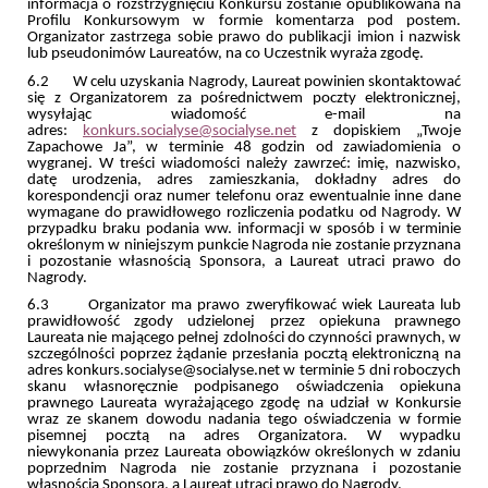
informacja o rozstrzygnięciu Konkursu zostanie opublikowana na
Profilu Konkursowym w formie komentarza pod postem.
Organizator zastrzega sobie prawo do publikacji imion i nazwisk
lub pseudonimów Laureatów, na co Uczestnik wyraża zgodę.
6.2 W celu uzyskania Nagrody, Laureat powinien skontaktować
się z Organizatorem za pośrednictwem poczty elektronicznej,
wysyłając wiadomość e-mail na
adres:
konkurs.socialyse@socialyse.net
z dopiskiem „Twoje
Zapachowe Ja”, w terminie 48 godzin od zawiadomienia o
wygranej. W treści wiadomości należy zawrzeć: imię, nazwisko,
datę urodzenia, adres zamieszkania, dokładny adres do
korespondencji oraz numer telefonu oraz ewentualnie inne dane
wymagane do prawidłowego rozliczenia podatku od Nagrody. W
przypadku braku podania ww. informacji w sposób i w terminie
określonym w niniejszym punkcie Nagroda nie zostanie przyznana
i pozostanie własnością Sponsora, a Laureat utraci prawo do
Nagrody.
6.3 Organizator ma prawo zweryfikować wiek Laureata lub
prawidłowość zgody udzielonej przez opiekuna prawnego
Laureata nie mającego pełnej zdolności do czynności prawnych, w
szczególności poprzez żądanie przesłania pocztą elektroniczną na
adres konkurs.socialyse@socialyse.net w terminie 5 dni roboczych
skanu własnoręcznie podpisanego oświadczenia opiekuna
prawnego Laureata wyrażającego zgodę na udział w Konkursie
wraz ze skanem dowodu nadania tego oświadczenia w formie
pisemnej pocztą na adres Organizatora. W wypadku
niewykonania przez Laureata obowiązków określonych w zdaniu
poprzednim Nagroda nie zostanie przyznana i pozostanie
własnością Sponsora, a Laureat utraci prawo do Nagrody.