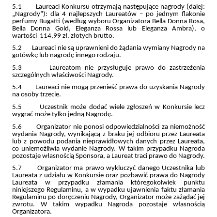
5.1 Laureaci Konkursu otrzymają następujące nagrody (dalej:
„Nagrody”): dla 4 najlepszych Laureatów – po jednym flakonie
perfumy Bugatti (według wyboru Organizatora Bella Donna Rosa,
Bella Donna Gold, Eleganza Rossa lub Eleganza Ambra), o
wartości
114,99 zł.
złotych brutto.
5.2 Laureaci nie są uprawnieni do żądania wymiany Nagrody na
gotówkę lub nagrodę innego rodzaju.
5.3 Laureatom nie przysługuje prawo do zastrzeżenia
szczególnych właściwości Nagrody.
5.4 Laureaci nie mogą przenieść prawa do uzyskania Nagrody
na osoby trzecie.
5.5 Uczestnik może dodać wiele zgłoszeń w Konkursie lecz
wygrać może tylko jedną Nagrodę.
5.6 Organizator nie ponosi odpowiedzialności za niemożność
wydania Nagrody, wynikającą z braku jej odbioru przez Laureata
lub z powodu podania nieprawidłowych danych przez Laureata,
co uniemożliwia wydanie Nagrody. W takim przypadku Nagroda
pozostaje własnością Sponsora, a Laureat traci prawo do Nagrody.
5.7 Organizator ma prawo wykluczyć danego Uczestnika lub
Laureata z udziału w Konkursie oraz pozbawić prawa do Nagrody
Laureata w przypadku złamania któregokolwiek punktu
niniejszego Regulaminu, a w wypadku ujawnienia faktu złamania
Regulaminu po doręczeniu Nagrody, Organizator może zażądać jej
zwrotu. W takim wypadku Nagroda pozostaje własnością
Organizatora.