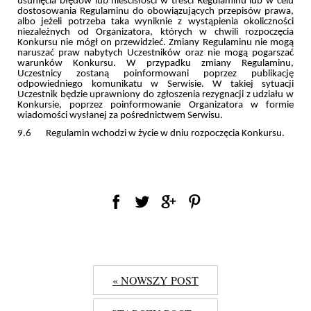
usunięcia błędów lub nieścisłości w treści Regulaminu lub w celu
dostosowania Regulaminu do obowiązujących przepisów prawa,
albo jeżeli potrzeba taka wyniknie z wystąpienia okoliczności
niezależnych od Organizatora, których w chwili rozpoczęcia
Konkursu nie mógł on przewidzieć. Zmiany Regulaminu nie mogą
naruszać praw nabytych Uczestników oraz nie mogą pogarszać
warunków Konkursu. W przypadku zmiany Regulaminu,
Uczestnicy zostaną poinformowani poprzez publikację
odpowiedniego komunikatu w Serwisie. W takiej sytuacji
Uczestnik będzie uprawniony do zgłoszenia rezygnacji z udziału w
Konkursie, poprzez poinformowanie Organizatora w formie
wiadomości wysłanej za pośrednictwem Serwisu.
9.6 Regulamin wchodzi w życie w dniu rozpoczęcia Konkursu.
« NOWSZY POST