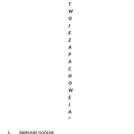
T
W
O
J
E
Z
A
P
A
C
H
O
W
E
J
A
”
1. WARUNKI OGÓLNE