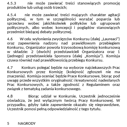
4.5.3 nie może zawierać treści stanowiących promocję
produktów lub usług osób trzecich;
4.5.4 nie może zawierać treści mających charakter agitacji
politycznej, w tym w szczególności wyrażać poparcia lub
sprzeciwu wobec jakichkolwiek polityków lub ugrupowań
politycznych, albo wobec koncepcji i poglądów stanowiących
przedmiot bieżącej debaty politycznej.
4.6 W celu wyłonienia zwycięzców Konkursu (dalej „Laureaci”)
oraz zapewnienia nadzoru nad prawidłowym przebiegiem
Konkursu, Organizator powoła trzyosobową komisję konkursową
w składzie: 2 (dwóch) przedstawicieli Organizatora oraz 1
(jednego) przedstawiciela Sponsora (dalej „Komisja”). Komisja
czuwa również nad prawidłowością przebiegu Konkursu.
4.7 Konkurs polegać będzie na wyborze najciekawszych Prac
Konkursowych przez Komisję (kolejność zgłoszeń nie ma
znaczenia). Komisja oceniać będzie Prace Konkursowe, biorąc pod
uwagę przede wszystkim oryginalność i kreatywność nadesłanych
Prac Konkursowych, a także zgodność z Regulaminem oraz
związek z tematyką zadania konkursowego.
4.8 Biorąc udział w Konkursie, Uczestnik jednocześnie
oświadcza, że jest wyłącznym twórcą Pracy Konkursowej. W
przypadku, gdyby takie zapewnienie okazało się nieprawdziwe,
Uczestnik ponosi pełną odpowiedzialność z tego tytułu.
5 NAGRODY