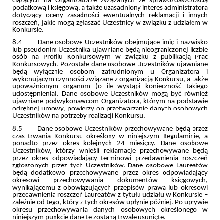
ciążących na Organizatorze związanych ze sprawozdawczością
podatkową i księgową, a także uzasadniony interes administratora
dotyczący oceny zasadności ewentualnych reklamacji i innych
roszczeń, jakie mogą zgłaszać Uczestnicy w związku z udziałem w
Konkursie.
8.4 Dane osobowe Uczestników obejmujące imię i nazwisko
lub pseudonim Uczestnika ujawniane będą nieograniczonej liczbie
osób na Profilu Konkursowym w związku z publikacją Prac
Konkursowych. Pozostałe dane osobowe Uczestników ujawniane
będą wyłącznie osobom zatrudnionym u Organizatora i
wykonującym czynności związane z organizacją Konkursu, a także
upoważnionym organom (o ile wystąpi konieczność takiego
udostępnienia). Dane osobowe Uczestników mogą być również
ujawniane podwykonawcom Organizatora, którym na podstawie
odrębnej umowy, powierzy on przetwarzanie danych osobowych
Uczestników na potrzeby realizacji Konkursu.
8.5 Dane osobowe Uczestników przechowywane będą przez
czas trwania Konkursu określony w niniejszym Regulaminie, a
ponadto przez okres kolejnych 24 miesięcy. Dane osobowe
Uczestników, którzy wnieśli reklamacje przechowywane będą
przez okres odpowiadający terminowi przedawnienia roszczeń
zgłoszonych przez tych Uczestników. Dane osobowe Laureatów
będą dodatkowo przechowywane przez okres odpowiadający
okresowi przechowywania dokumentów księgowych,
wynikającemu z obowiązujących przepisów prawa lub okresowi
przedawnienia roszczeń Laureatów z tytułu udziału w Konkursie –
zależnie od tego, który z tych okresów upłynie później. Po upływie
okresu przechowywania danych osobowych określonego w
niniejszym punkcie dane te zostaną trwale usunięte.