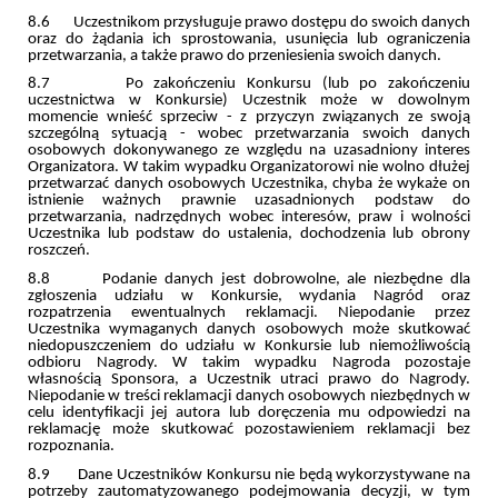
8.6 Uczestnikom przysługuje prawo dostępu do swoich danych
oraz do żądania ich sprostowania, usunięcia lub ograniczenia
przetwarzania, a także prawo do przeniesienia swoich danych.
8.7 Po zakończeniu Konkursu (lub po zakończeniu
uczestnictwa w Konkursie) Uczestnik może w dowolnym
momencie wnieść sprzeciw - z przyczyn związanych ze swoją
szczególną sytuacją - wobec przetwarzania swoich danych
osobowych dokonywanego ze względu na uzasadniony interes
Organizatora. W takim wypadku Organizatorowi nie wolno dłużej
przetwarzać danych osobowych Uczestnika, chyba że wykaże on
istnienie ważnych prawnie uzasadnionych podstaw do
przetwarzania, nadrzędnych wobec interesów, praw i wolności
Uczestnika lub podstaw do ustalenia, dochodzenia lub obrony
roszczeń.
8.8 Podanie danych jest dobrowolne, ale niezbędne dla
zgłoszenia udziału w Konkursie, wydania Nagród oraz
rozpatrzenia ewentualnych reklamacji. Niepodanie przez
Uczestnika wymaganych danych osobowych może skutkować
niedopuszczeniem do udziału w Konkursie lub niemożliwością
odbioru Nagrody. W takim wypadku Nagroda pozostaje
własnością Sponsora, a Uczestnik utraci prawo do Nagrody.
Niepodanie w treści reklamacji danych osobowych niezbędnych w
celu identyfikacji jej autora lub doręczenia mu odpowiedzi na
reklamację może skutkować pozostawieniem reklamacji bez
rozpoznania.
8.9 Dane Uczestników Konkursu nie będą wykorzystywane na
potrzeby zautomatyzowanego podejmowania decyzji, w tym