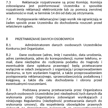
7.3 Reklamacje rozpatrywane są przez Komisję. Komisja
zobowiązana jest poinformować Uczestnika o sposobie
rozpatrzenia reklamacji elektronicznie lub za pomocą zwrotnej
wiadomości e-mail, w terminie 14 dni od daty jej otrzymania.
7.4 Postępowanie reklamacyjne i jego wynik nie ograniczają w
żaden sposób praw Uczestnika do dochodzenia roszczeń przed
właściwym sądem.
8 PRZETWARZANIE DANYCH OSOBOWYCH
8.1 Administratorem danych osobowych Uczestników
Konkursu jest Organizator.
8.2 Dane osobowe (adres, imię i nazwisko, data urodzenia,
adres zamieszkania, adres do korespondencji, numer telefonu, e-
mail, dane niezbędne do rozliczenia podatku do Nagrody i
ewentualnie dane opiekuna prawnego) będą przetwarzane
wyłącznie w celach związanych z organizacją i przeprowadzeniem
Konkursu, w tym wydaniem Nagród, a także przeprowadzeniem
postępowania reklamacyjnego, sprawozdawczością podatkową i
księgową, a także dla celu dochodzenia i obrony przed
ewentualnymi roszczeniami.
8.3 Podstawą prawną przetwarzania przez Organizatora
danych osobowych Uczestników jest niezbędność tych danych dla
wykonania przez Organizatora zobowiązań wynikających z
niniejszego Regulaminu (niezbędność przetwarzania danych do
wykonania umowy), dla wypełnienia obowiązków prawnych