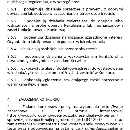
niniejszego Regulaminu, a w szczególności:
3.5.1. podejmują działania sprzeczne z prawem, z dobrymi
obyczajami lub godzące w uzasadnione interesy osób trzecich;
3.5.2. podejmują działania zmierzające do obejścia albo
wskazujące na próbę obejścia Regulaminu lub mechanizmów i
zasad funkcjonowania Konkursu;
3.5.3. podejmują działania naruszające uzasadnione interesy
Organizatora lub Sponsora lub godzące w ich wizerunek;
3.5.4. nie działają osobiście, ale przez osoby trzecie;
3.5.5. podejmują działania z wykorzystaniem konta/profilu
utworzonego niezgodnie z zasadami Serwisu;
3.5.6. wykorzystują aliasy (dodatkowe adresy) do występowania
w imieniu/zgłaszania rzekomo różnych Uczestników Konkursu;
3.5.7. dokonają Zgłoszenia zawierającego treści sprzeczne z
warunkami Regulaminu.
4. ZAŁOŻENIA KONKURSU
4.1 Zadanie konkursowe polega na wykonaniu testu „Twoje
Zapachowe Ja” na stronie internetowej
https://viva.pl/uroda/nowosci/poszukujesz-idealnych-perfum-
sprawdz-jaki-zapach-najlepiej-cie-opisuje-148912-r1/ oraz
zamieszczeniu w komentarzu pod Postem Konkursowym wyniku
testu wraz z odpowiedzią na pytanie:
„Jak odnajdujesz siebie w