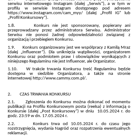
serwisu internetowego Instagram (dalej „Serwis”), a w tym w
profilu w serwisie Instagram dostępnego pod adresem
https://www.instagram.com/cam_myy/ (dalej „Profil IG” lub
„Profil Konkursowy”).
1.8. Konkurs nie jest sponsorowany, popierany ani
przeprowadzany przez administratora Serwisu. Administrator
Serwisu nie ponosi żadnej odpowiedzialności związanej z
organizacją i przebiegiem Konkursu.
1.9. Konkurs organizowany jest we współpracy z Kamilą Mraz
(dalej „Influencer”). Dla uniknięcia wątpliwości, organizatorem
Konkursu oraz podmiotem praw i obowiązków wynikających z
niniejszego Regulaminu nie jest Influencer, ale Organizator.
1.10. W trakcie trwania Konkursu treść Regulaminu będzie
dostępna w siedzibie Organizatora, a także na stronie
internetowej http://www.cammy.com.pl/.
2. CZAS TRWANIA KONKURSU
2.1. Zgłoszenia do Konkursu można dokonać od momentu
publikacji na Profilu Konkursowym posta (reelsa) z informacją o
Konkursie (dalej „Post Konkursowy”) w dniu 10.05.2024 r. do
godz. 23:59 w dn. 17.05.2024 r.
2.2. Konkurs trwa od 10.05.2024 r. do czasu jego
rozstrzygnięcia, wydania Nagród oraz rozpatrzenia ewentualnych
reklamacji.