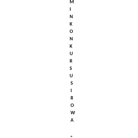
M
I
N
K
O
N
K
U
R
S
U
S
I
R
O
W
A
„