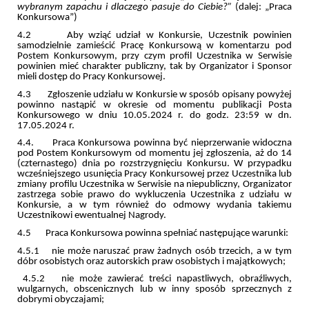
wybranym zapachu i dlaczego pasuje do Ciebie?”
(dalej: „Praca
Konkursowa”)
4.2 Aby wziąć udział w Konkursie, Uczestnik powinien
samodzielnie zamieścić Pracę Konkursową w komentarzu pod
Postem Konkursowym, przy czym profil Uczestnika w Serwisie
powinien mieć charakter publiczny, tak by Organizator i Sponsor
mieli dostęp do Pracy Konkursowej.
4.3 Zgłoszenie udziału w Konkursie w sposób opisany powyżej
powinno nastąpić w okresie od momentu publikacji Posta
Konkursowego w dniu 10.05.2024 r. do godz. 23:59 w dn.
17.05.2024 r.
4.4. Praca Konkursowa powinna być nieprzerwanie widoczna
pod Postem Konkursowym od momentu jej zgłoszenia, aż do 14
(czternastego) dnia po rozstrzygnięciu Konkursu. W przypadku
wcześniejszego usunięcia Pracy Konkursowej przez Uczestnika lub
zmiany profilu Uczestnika w Serwisie na niepubliczny, Organizator
zastrzega sobie prawo do wykluczenia Uczestnika z udziału w
Konkursie, a w tym również do odmowy wydania takiemu
Uczestnikowi ewentualnej Nagrody.
4.5 Praca Konkursowa powinna spełniać następujące warunki:
4.5.1 nie może naruszać praw żadnych osób trzecich, a w tym
dóbr osobistych oraz autorskich praw osobistych i majątkowych;
4.5.2 nie może zawierać treści napastliwych, obraźliwych,
wulgarnych, obscenicznych lub w inny sposób sprzecznych z
dobrymi obyczajami;