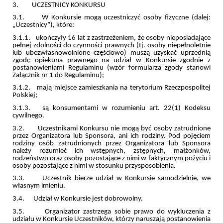
3. UCZESTNICY KONKURSU
3.1. W Konkursie mogą uczestniczyć osoby fizyczne (dalej:
„Uczestnicy”), które:
3.1.1. ukończyły 16 lat z zastrzeżeniem, że osoby nieposiadające
pełnej zdolności do czynności prawnych (tj. osoby niepełnoletnie
lub ubezwłasnowolnione częściowo) muszą uzyskać uprzednią
zgodę opiekuna prawnego na udział w Konkursie zgodnie z
postanowieniami Regulaminu (wzór formularza zgody stanowi
Załącznik nr 1 do Regulaminu);
3.1.2. mają miejsce zamieszkania na terytorium Rzeczpospolitej
Polskiej;
3.1.3. są konsumentami w rozumieniu art. 22(1) Kodeksu
cywilnego.
3.2. Uczestnikami Konkursu nie mogą być osoby zatrudnione
przez Organizatora lub Sponsora, ani ich rodziny. Pod pojęciem
rodziny osób zatrudnionych przez Organizatora lub Sponsora
należy rozumieć ich wstępnych, zstępnych, małżonków,
rodzeństwo oraz osoby pozostające z nimi w faktycznym pożyciu i
osoby pozostające z nimi w stosunku przysposobienia.
3.3. Uczestnik bierze udział w Konkursie samodzielnie, we
własnym imieniu.
3.4. Udział w Konkursie jest dobrowolny.
3.5. Organizator zastrzega sobie prawo do wykluczenia z
udziału w Konkursie Uczestników, którzy naruszają postanowienia