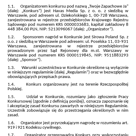
1.1. Organizatorem konkursu pod nazwą „Twoje Zapachowe Ja”
(dalej: „Konkurs”) jest Havas Media Sp. z o. o. z siedzibą w
Warszawie, pod adresem ul. Dziekońskiego 1, 00-728 Warszawa,
zarejestrowana w rejestrze przedsiębiorców Krajowego Rejestru
Sądowego pod numerem KRS 0000033683, kapitał zakładowy 8
448 384,00 PLN, NIP: 5213096067 (dalej: „Organizator”).
1.2. Sponsorem nagród w Konkursie jest Sirowa Poland Sp. z
o.o. z siedzibą w Warszawie pod adresem: ul. Poselska 11, 03-931
Warszawa, zarejestrowana w rejestrze przedsiębiorców
prowadzonym przez Sąd Rejonowy dla m.st. Warszawy w
Warszawie pod numerem KRS 0000119845, NIP: 9511883293
(dalej: „Sponsor”).
1.3. Warunki uczestnictwa w Konkursie określone są wyłącznie
w niniejszym regulaminie (dalej „Regulamin”) oraz w bezwzględnie
obowiązujących przepisach prawa.
1.4. Konkurs organizowany jest na terenie Rzeczpospolitej
Polskiej.
1.5. Udział w Konkursie, rozumiany jako zgłoszenie Pracy
Konkursowej (zgodnie z definicją poniżej), oznacza zapoznanie się
i akceptację zasad Konkursu zawartych w niniejszym Regulaminie.
Uczestnik zobowiązuje się do przestrzegania określonych w nim
zasad.
1.6. Organizator jest przyrzekającym nagrodę w rozumieniu art.
919 i 921 Kodeksu cywilnego.
1.7. Organizator przeprowadza Konkurs przy wykorzystaniu