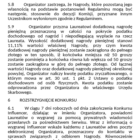
5.8 Organizator zastrzega, że Nagrody, które pozostaną jego
własnością na podstawie postanowień Regulaminu mogą być
następnie, stosownie do decyzji Komisji, przyznane innym
Uczestnikom wyłonionym zgodnie z Regulaminem.
5.9 Organizator przyzna Laureatowi dodatkową nagrodę
pieniężną przeznaczoną w całości na pokrycie podatku
dochodowego od nagród i niepodlegającą wypłacie na rzecz
Laureata. Wysokość dodatkowej nagrody pieniężnej stanowi
11,11% wartości właściwej Nagrody, przy czym kwota
dodatkowej nagrody pieniężnej zostanie zaokrąglona do pełnego
złotego w ten sposób, iż końcówka mniejsza niż 50 groszy
zostanie pominięta a końcówka równa lub większa od 50 groszy
zostanie zaokrąglona w górę do pełnego złotego. Od łącznej
wartości Nagrody oraz dodatkowej nagrody pieniężnej określonej
powyżej, Organizator naliczy kwotę podatku zryczałtowanego, o
którym mowa w art. 30 ust. 1 pkt. 2 Ustawy o podatku
dochodowym od osób fizycznych. Kwota podatku zostanie
odprowadzona przez Organizatora do właściwego Urzędu
Skarbowego.
6 ROZSTRZYGNIĘCIE KONKURSU
6.1 W ciągu 7 dni roboczych od dnia zakończenia Konkursu
Influencer, działając w imieniu Organizatora, powiadomi
Laureatów o wygranej za pomocą prywatnych wiadomości
przesłanych za pośrednictwem Serwisu. Wraz z informacją o
wygranej Influencer wskaże każdemu z Laureatów adres poczty
elektronicznej Organizatora, przeznaczony do kontaktu w
sprawach związanych z odbiorem Nagrody. Równocześnie