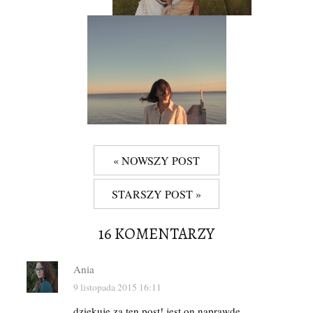
« NOWSZY POST
STARSZY POST »
16 KOMENTARZY
Ania
9 listopada 2015 16:11
dziękuję za ten post! jest on naprawdę