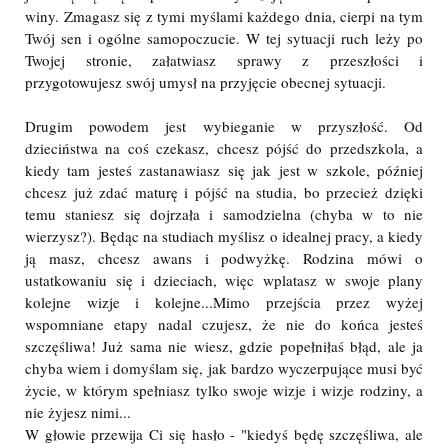
winy. Zmagasz się z tymi myślami każdego dnia, cierpi na tym
Twój sen i ogólne samopoczucie. W tej sytuacji ruch leży po
Twojej stronie, załatwiasz sprawy z przeszłości i
przygotowujesz swój umysł na przyjęcie obecnej sytuacji.
Drugim powodem jest wybieganie w przyszłość. Od
dzieciństwa na coś czekasz, chcesz pójść do przedszkola, a
kiedy tam jesteś zastanawiasz się jak jest w szkole, później
chcesz już zdać maturę i pójść na studia, bo przecież dzięki
temu staniesz się dojrzała i samodzielna (chyba w to nie
wierzysz?). Będąc na studiach myślisz o idealnej pracy, a kiedy
ją masz, chcesz awans i podwyżkę. Rodzina mówi o
ustatkowaniu się i dzieciach, więc wplatasz w swoje plany
kolejne wizje i kolejne...Mimo przejścia przez wyżej
wspomniane etapy nadal czujesz, że nie do końca jesteś
szczęśliwa! Już sama nie wiesz, gdzie popełniłaś błąd, ale ja
chyba wiem i domyślam się, jak bardzo wyczerpujące musi być
życie, w którym spełniasz tylko swoje wizje i wizje rodziny, a
nie żyjesz nimi...
W głowie przewija Ci się hasło - "kiedyś będę szczęśliwa, ale