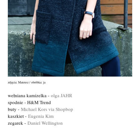
zdjęcia: Mateusz / obróbka: ja
wełniana kamizelka -
olga JAHR
spodnie - H&M Trend
buty -
Michael Kors via Shopbop
kaszkiet -
Eugenia Kim
zegarek -
Daniel Wellington