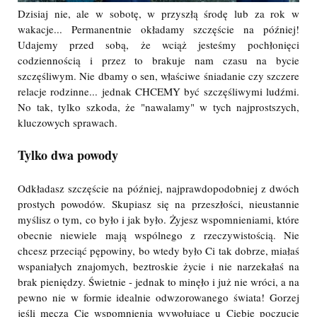
Dzisiaj nie, ale w sobotę, w przyszłą środę lub za rok w
wakacje... Permanentnie okładamy szczęście na później!
Udajemy przed sobą, że wciąż jesteśmy pochłonięci
codziennością i przez to brakuje nam czasu na bycie
szczęśliwym. Nie dbamy o sen, właściwe śniadanie czy szczere
relacje rodzinne... jednak CHCEMY być szczęśliwymi ludźmi.
No tak, tylko szkoda, że "nawalamy" w tych najprostszych,
kluczowych sprawach.
Tylko dwa powody
Odkładasz szczęście na później, najprawdopodobniej z dwóch
prostych powodów. Skupiasz się na przeszłości, nieustannie
myślisz o tym, co było i jak było. Żyjesz wspomnieniami, które
obecnie niewiele mają wspólnego z rzeczywistością. Nie
chcesz przeciąć pępowiny, bo wtedy było Ci tak dobrze, miałaś
wspaniałych znajomych, beztroskie życie i nie narzekałaś na
brak pieniędzy. Świetnie - jednak to minęło i już nie wróci, a na
pewno nie w formie idealnie odwzorowanego świata! Gorzej
jeśli męczą Cię wspomnienia wywołujące u Ciebie poczucie