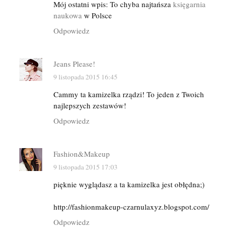
Mój ostatni wpis: To chyba najtańsza
księgarnia
naukowa
w Polsce
Odpowiedz
Jeans Please!
9 listopada 2015 16:45
Cammy ta kamizelka rządzi! To jeden z Twoich
najlepszych zestawów!
Odpowiedz
Fashion&Makeup
9 listopada 2015 17:03
pięknie wyglądasz a ta kamizelka jest obłędna;)
http://fashionmakeup-czarnulaxyz.blogspot.com/
Odpowiedz