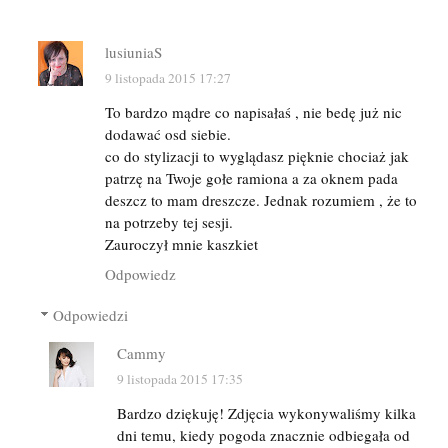
lusiuniaS
9 listopada 2015 17:27
To bardzo mądre co napisałaś , nie bedę już nic
dodawać osd siebie.
co do stylizacji to wyglądasz pięknie chociaż jak
patrzę na Twoje gołe ramiona a za oknem pada
deszcz to mam dreszcze. Jednak rozumiem , że to
na potrzeby tej sesji.
Zauroczył mnie kaszkiet
Odpowiedz
Odpowiedzi
Cammy
9 listopada 2015 17:35
Bardzo dziękuję! Zdjęcia wykonywaliśmy kilka
dni temu, kiedy pogoda znacznie odbiegała od