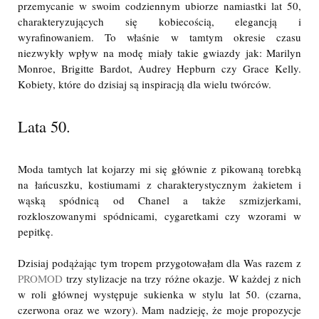
przemycanie w swoim codziennym ubiorze namiastki lat 50,
charakteryzujących się kobiecością, elegancją i
wyrafinowaniem. To właśnie w tamtym okresie czasu
niezwykły wpływ na modę miały takie gwiazdy jak: Marilyn
Monroe, Brigitte Bardot, Audrey Hepburn czy Grace Kelly.
Kobiety, które do dzisiaj są inspiracją dla wielu twórców.
Lata 50.
Moda tamtych lat kojarzy mi się głównie z pikowaną torebką
na łańcuszku, kostiumami z charakterystycznym żakietem i
wąską spódnicą od Chanel a także szmizjerkami,
rozkloszowanymi spódnicami, cygaretkami czy wzorami w
pepitkę.
Dzisiaj podążając tym tropem przygotowałam dla Was razem z
PROMOD
trzy stylizacje na trzy różne okazje. W każdej z nich
w roli głównej występuje sukienka w stylu lat 50. (czarna,
czerwona oraz we wzory). Mam nadzieję, że moje propozycje