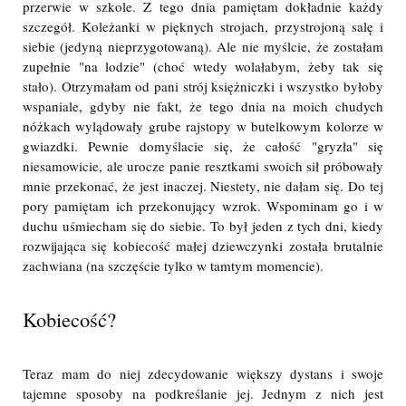
przerwie w szkole. Z tego dnia pamiętam dokładnie każdy
szczegół. Koleżanki w pięknych strojach, przystrojoną salę i
siebie (jedyną nieprzygotowaną). Ale nie myślcie, że zostałam
zupełnie "na lodzie" (choć wtedy wolałabym, żeby tak się
stało). Otrzymałam od pani strój księżniczki i wszystko byłoby
wspaniale, gdyby nie fakt, że tego dnia na moich chudych
nóżkach wylądowały grube rajstopy w butelkowym kolorze w
gwiazdki. Pewnie domyślacie się, że całość "gryzła" się
niesamowicie, ale urocze panie resztkami swoich sił próbowały
mnie przekonać, że jest inaczej. Niestety, nie dałam się. Do tej
pory pamiętam ich przekonujący wzrok. Wspominam go i w
duchu uśmiecham się do siebie. To był jeden z tych dni, kiedy
rozwijająca się kobiecość małej dziewczynki została brutalnie
zachwiana (na szczęście tylko w tamtym momencie).
Kobiecość?
Teraz mam do niej zdecydowanie większy dystans i swoje
tajemne sposoby na podkreślanie jej. Jednym z nich jest