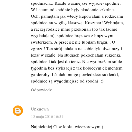
spodniach... Każde ważniejsze wyjście- spodnie.
W liceum od spódnic były akademie szkolne.
Och, pamiętam jak wtedy kupowałam z rodzicami
spódnice na wigilię klasową. Koszmar! Wybrałam,
a raczej rodzice mnie przekonali (bo tak ładnie
wyglądałam), spódnice brązową z brązowym
sweterkiem. A przecież nie lubiłam brązu... O
zgrozo! Ten strój miałam na sobie tylo dwa razy i
leżał w szafie. Na studiach pokochałam sukienki,
spódnice i tak jest do teraz. Nie wyobrażam sobie
tygodnia bez stylizacji z tak kobiecym elementem
garderoby. I śmiało mogę powiedzieć: sukienki,
spódnice są wygodniejsze od spodni! :)
Odpowiedz
Unknown
15 maja 2016 16:51
Najpiękniej Ci w looku wieczorowym:)