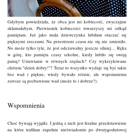
Gdybym powiedziała, że obca jest mi kobiecość, zwyczajnie
skłamałabym. Pierwiastek kobiecości towarzyszy mi odkąd
pamiętam. Już jako mała dziewczynka lubiłam otaczać się
pięknymi rzeczami. Na przestrzeni czasu nic się nie zmieniło.
No może tylko tyle, że jest odczuwalny jeszcze silniej… Ręka
w górę, kto pamięta czasy szkolne, kiedy lubiło się swoją
panią? Ustawianie w równych rzędach? Czy wykrzykiwane
chórem "dzień dobry!"? Teraz to wszystko wydaje się być takie
bez wad i piękne, wtedy bywało różnie, ale wspomnienia
zawsze są pozbawione wad (może to i dobrze?).
Wspomnienia
Choć bywają wyjątki. I jedną z nich jest feralne przedstawienie
na które trafiłam zupełnie nieświadomie po dwutygodniowej