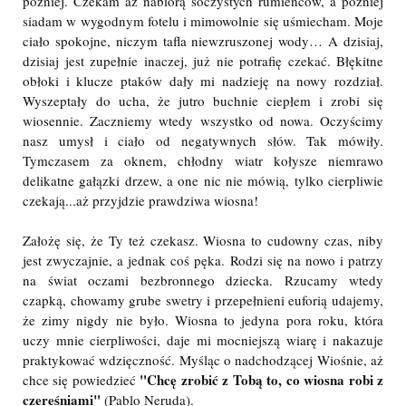
później. Czekam aż nabiorą soczystych rumieńców, a później
siadam w wygodnym fotelu i mimowolnie się uśmiecham. Moje
ciało spokojne, niczym tafla niewzruszonej wody… A dzisiaj,
dzisiaj jest zupełnie inaczej, już nie potrafię czekać. Błękitne
obłoki i klucze ptaków dały mi nadzieję na nowy rozdział.
Wyszeptały do ucha, że jutro buchnie ciepłem i zrobi się
wiosennie. Zaczniemy wtedy wszystko od nowa. Oczyścimy
nasz umysł i ciało od negatywnych słów. Tak mówiły.
Tymczasem za oknem, chłodny wiatr kołysze niemrawo
delikatne gałązki drzew, a one nic nie mówią, tylko cierpliwie
czekają...aż przyjdzie prawdziwa wiosna!
Założę się, że Ty też czekasz. Wiosna to cudowny czas, niby
jest zwyczajnie, a jednak coś pęka. Rodzi się na nowo i patrzy
na świat oczami bezbronnego dziecka. Rzucamy wtedy
czapką, chowamy grube swetry i przepełnieni euforią udajemy,
że zimy nigdy nie było. Wiosna to jedyna pora roku, która
uczy mnie cierpliwości, daje mi mocniejszą wiarę i nakazuje
praktykować wdzięczność. Myśląc o nadchodzącej Wiośnie, aż
"Chcę zrobić z Tobą to, co wiosna robi z
chce się powiedzieć
czereśniami"
(Pablo Neruda).