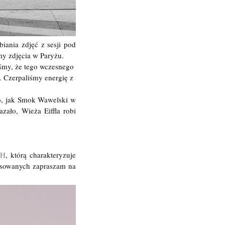
iania zdjęć z sesji pod
imy zdjęcia w Paryżu.
iśmy, że tego wczesnego
. Czerpaliśmy energię z
o, jak Smok Wawelski w
zało, Wieża Eiffla robi
CH
, którą charakteryzuje
esowanych zapraszam na