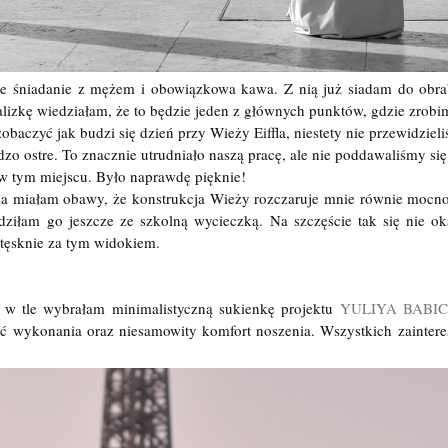
e śniadanie z mężem i obowiązkowa kawa. Z nią już siadam do obrab
alizkę wiedziałam, że to będzie jeden z głównych punktów, gdzie zrob
aczyć jak budzi się dzień przy Wieży Eiffla, niestety nie przewidziel
dzo ostre. To znacznie utrudniało naszą pracę, ale nie poddawaliśmy się
ę w tym miejscu. Było naprawdę pięknie!
yża miałam obawy, że konstrukcja Wieży rozczaruje mnie równie mocn
ziłam go jeszcze ze szkolną wycieczką. Na szczęście tak się nie oka
 tęsknie za tym widokiem.
a w tle wybrałam minimalistyczną sukienkę projektu
YULIYA BABI
ść wykonania oraz niesamowity komfort noszenia. Wszystkich zainter