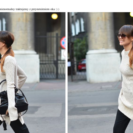
 nienormalny traktujemy z przymrużeniem oka :) )