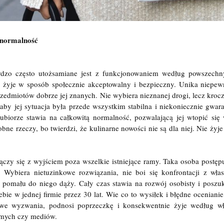
enormalność
dzo często utożsamiane jest z funkcjonowaniem według powszechn
żyje w sposób społecznie akceptowalny i bezpieczny. Unika niepewny
rzedmiotów dobrze jej znanych. Nie wybiera nieznanej drogi, lecz krocz
 aby jej sytuacja była przede wszystkim stabilna i niekoniecznie gwar
biorze stawia na całkowitą normalność, pozwalającą jej wtopić się
ne rzeczy, bo twierdzi, że kulinarne nowości nie są dla niej. Nie żyj
ączy się z wyjściem poza wszelkie istniejące ramy. Taka osoba postę
 Wybiera nietuzinkowe rozwiązania, nie boi się konfrontacji z wła
i pomału do niego dąży. Cały czas stawia na rozwój osobisty i posz
ebie w jednej firmie przez 30 lat. Wie co to wysiłek i błędne ocenianie
we wyzwania, podnosi poprzeczkę i konsekwentnie żyje według wł
jomych czy mediów.