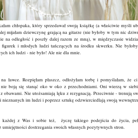
tkałam chłopaka, który sprzedawał swoją książkę (a właściwie myśli u
alej mijałam dziewczynę grającą na gitarze (nie byłoby w tym nic dziw
ie na odległość i poszły dalej razem ze mną), w międzyczasie widzi
figurek i młodych ludzi tańczących na środku skwerku. Nie byłob
ych ich ludzi - nie było! Ale nie dla mnie.
 na ławce. Rozpięłam płaszcz, odłożyłam torbę i pomyślałam, że ci
 nie boją się stanąć oko w oko z przechodniami. Oni wierzą w sieb
z obawami. Nie utożsamiają lęku z rezygnacją. Przeciwnie - trenują sw
 nieznanych im ludzi i poprzez sztukę odzwierciedlają swoją wewnętrz
 każdej z Was i sobie też, życzę takiego podejścia do życia, pe
z umiejętności dostrzegania swoich własnych pozytywnych stron.