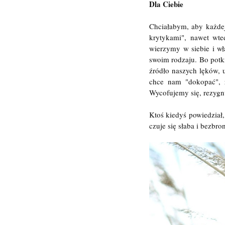
Dla Ciebie
Chciałabym, aby każde
krytykami", nawet wte
wierzymy w siebie i wł
swoim rodzaju. Bo potk
źródło naszych lęków, 
chce nam "dokopać", 
Wycofujemy się, rezygn
Ktoś kiedyś powiedział,
czuje się słaba i bezbro