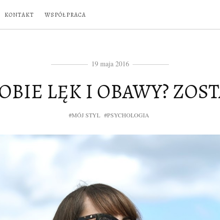
KONTAKT
WSPÓŁPRACA
19 maja 2016
OBIE LĘK I OBAWY? ZOS
#MÓJ STYL
#PSYCHOLOGIA