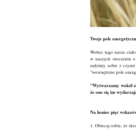
Twoje pole energetycz
Wobec tego nasze ciało
w naszych otoczeniu o 
radzimy sobie z czymś 
"wewnętrzne pole energ
"Wytwarzamy wokół sieb
że one się im wydarzaj
Na koniec pięć wskazó
1. Obiecaj sobie, że sk