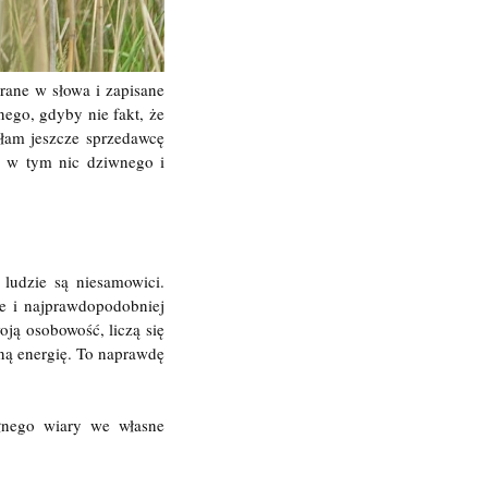
brane w słowa i zapisane
nego, gdyby nie fakt, że
ałam jeszcze sprzedawcę
y w tym nic dziwnego i
 ludzie są niesamowici.
ie i najprawdopodobniej
oją osobowość, liczą się
ną energię. To naprawdę
łnego wiary we własne