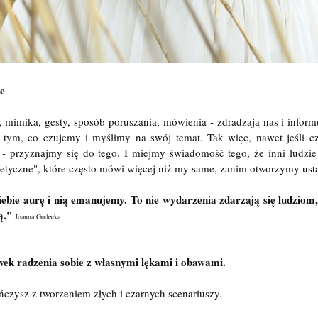
ne
, mimika, gesty, sposób poruszania, mówienia - zdradzają nas i infor
tym, co czujemy i myślimy na swój temat. Tak więc, nawet jeśli cz
- przyznajmy się do tego. I miejmy świadomość tego, że inni ludzie 
etyczne", które często mówi więcej niż my same, zanim otworzymy ust
ie aurę i nią emanujemy. To nie wydarzenia zdarzają się ludziom, 
ą."
Joanna Godecka
wek radzenia sobie z własnymi lękami i obawami.
ończysz z tworzeniem złych i czarnych scenariuszy.