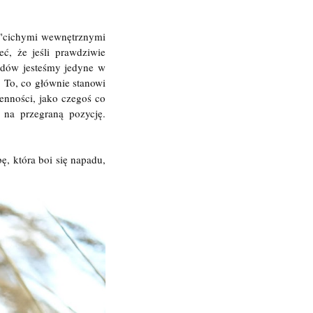
 "cichymi wewnętrznymi
ć, że jeśli prawdziwie
łędów jesteśmy jedyne w
 To, co głównie stanowi
enności, jako czegoś co
na przegraną pozycję.
ę, która boi się napadu,