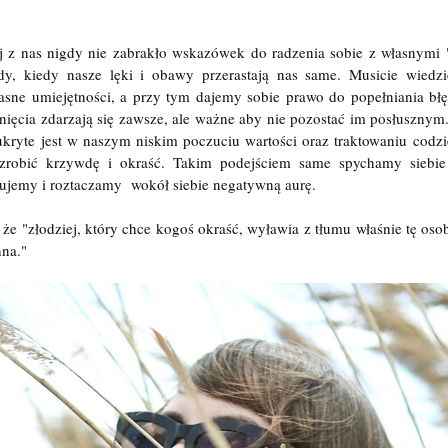
j z nas nigdy nie zabrakło wskazówek do radzenia sobie z własnymi
dy, kiedy nasze lęki i obawy przerastają nas same. Musicie wiedzie
asne umiejętności, a przy tym dajemy sobie prawo do popełniania b
nięcia zdarzają się zawsze, ale ważne aby nie pozostać im posłusznym.
ukryte jest w naszym niskim poczuciu wartości oraz traktowaniu codzi
zrobić krzywdę i okraść. Takim podejściem same spychamy siebie 
ujemy i roztaczamy wokół siebie negatywną aurę.
 że "złodziej, który chce kogoś okraść, wyławia z tłumu właśnie tę osob
nna."