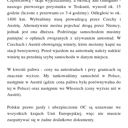
Częstochową - skąd wyjeżdżaliśmy, a okolicą San Gimignno -
naszego pierwszego przystanku w Toskanii, wynosił ok. 15
godzin (liczone z przerwami co 3-4 godziny). Odległość to ok.
1400 km. Wybraliśmy trasę prowadzącą przez Czechy i
Austrię. Alternatywnie można pojechać drogą przez Niemcy,
jednak jest ona dłuższa. Podróżując samochodem musimy
pamiętać o opłatach związanych z używaniem autostrad. W
Czechach i Austrii obowiązują winiety, które możemy kupić na
stacji benzynowej. Przed wjazdem na autostradę należy nakleić
winietę na przednią szybę samochodu w danym miejscu.
W kwestii paliwa - ceny na autostradach i przy granicach są
znacznie wyższe. My tankowaliśmy samochód w Polsce,
następnie w Austrii (gdzie cena paliwa była porównywalna do
tej w Polsce) oraz następnie we Włoszech (ceny wyższe niż w
Austrii).
Polskie prawo jazdy i ubezpieczenie OC są uznawane we
wszystkich krajach Unii Europejskiej, więc nie musicie
zaopatrywać się w żadne dodatkowe dokumenty.