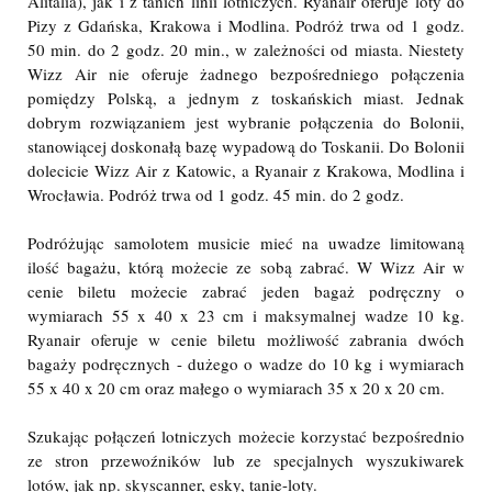
Alitalia), jak i z tanich linii lotniczych. Ryanair oferuje loty do
Pizy z Gdańska, Krakowa i Modlina. Podróż trwa od 1 godz.
50 min. do 2 godz. 20 min., w zależności od miasta. Niestety
Wizz Air nie oferuje żadnego bezpośredniego połączenia
pomiędzy Polską, a jednym z toskańskich miast. Jednak
dobrym rozwiązaniem jest wybranie połączenia do Bolonii,
stanowiącej doskonałą bazę wypadową do Toskanii. Do Bolonii
dolecicie Wizz Air z Katowic, a Ryanair z Krakowa, Modlina i
Wrocławia. Podróż trwa od 1 godz. 45 min. do 2 godz.
Podróżując samolotem musicie mieć na uwadze limitowaną
ilość bagażu, którą możecie ze sobą zabrać. W Wizz Air w
cenie biletu możecie zabrać jeden bagaż podręczny o
wymiarach 55 x 40 x 23 cm i maksymalnej wadze 10 kg.
Ryanair oferuje w cenie biletu możliwość zabrania dwóch
bagaży podręcznych - dużego o wadze do 10 kg i wymiarach
55 x 40 x 20 cm oraz małego o wymiarach 35 x 20 x 20 cm.
Szukając połączeń lotniczych możecie korzystać bezpośrednio
ze stron przewoźników lub ze specjalnych wyszukiwarek
lotów, jak np. skyscanner, esky, tanie-loty.