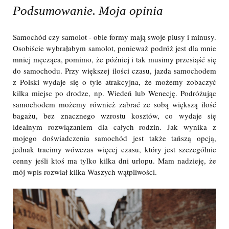
Podsumowanie. Moja opinia
Samochód czy samolot - obie formy mają swoje plusy i minusy.
Osobiście wybrałabym samolot, ponieważ podróż jest dla mnie
mniej męcząca, pomimo, że później i tak musimy przesiąść się
do samochodu. Przy większej ilości czasu, jazda samochodem
z Polski wydaje się o tyle atrakcyjna, że możemy zobaczyć
kilka miejsc po drodze, np. Wiedeń lub Wenecję. Podróżując
samochodem możemy również zabrać ze sobą większą ilość
bagażu, bez znacznego wzrostu kosztów, co wydaje się
idealnym rozwiązaniem dla całych rodzin. Jak wynika z
mojego doświadczenia samochód jest także tańszą opcją,
jednak tracimy wówczas więcej czasu, który jest szczególnie
cenny jeśli ktoś ma tylko kilka dni urlopu. Mam nadzieję, że
mój wpis rozwiał kilka Waszych wątpliwości.