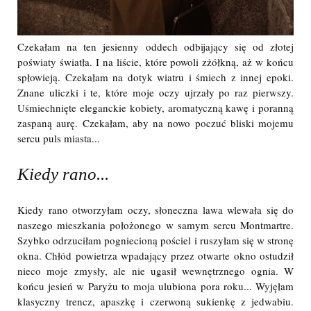
Czekałam na ten jesienny oddech odbijający się od złotej
poświaty światła. I na liście, które powoli zżółkną, aż w końcu
spłowieją. Czekałam na dotyk wiatru i śmiech z innej epoki.
Znane uliczki i te, które moje oczy ujrzały po raz pierwszy.
Uśmiechnięte eleganckie kobiety, aromatyczną kawę i poranną
zaspaną aurę. Czekałam, aby na nowo poczuć bliski mojemu
sercu puls miasta...
Kiedy rano...
Kiedy rano otworzyłam oczy, słoneczna lawa wlewała się do
naszego mieszkania położonego w samym sercu Montmartre.
Szybko odrzuciłam pogniecioną pościel i ruszyłam się w stronę
okna. Chłód powietrza wpadający przez otwarte okno ostudził
nieco moje zmysły, ale nie ugasił wewnętrznego ognia. W
końcu jesień w Paryżu to moja ulubiona pora roku... Wyjęłam
klasyczny trencz, apaszkę i czerwoną sukienkę z jedwabiu.