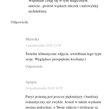
Wspaniale czuję się w tym magicznym
mieście...pośród wąskich uliczek i niezwykłej
architektury.
Odpowiedz
Mariolka
1 października 2018 13:56
Świetne klimatyczne zdjęcia, uwielbiam tego typu
sesje. Wyglądasz przepięknie kochana;)
Odpowiedz
Apapat
24 października 2018 19:52
Paryż jesienią jest jeszcze piękniejszy i bardziej
romantyczny niż zwykle. Jesień w takim wydaniu
można pokochać, a Twoje zdjęcia i stylizacje są