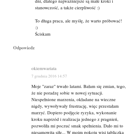
dni, dlatego najważniejsze są małe kroki i
stanowczość, a także cierpliwość :)
To długa praca, ale myślę, że warto próbować!
:)
Ściskam
Odpowiedz
okiemwariata
7 grudnia 2016 14:57
Moje "zaraz" trwało latami. Bałam się zmian, tego,
że nie poradzę sobie w nowej sytuacji.
Niespełnione marzenia, okładane na wieczne
nigdy, wywoływały frustrację, więc przestałam
marzyć. Dopiero podjęcie ryzyka, wykonanie
kroku naprzód i realizacja jednego z pragnień,
pozwoliła mi poczuć smak spełnienia. Dało mi to
niesamowitą siłę... W moim pokoju wisi tabliczka