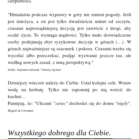
cierpliwości.
"Himalaista podczas wyprawy w góry nie zmieni pogody. Jeśli
jest śnieżyca, a on jest tylko dwadzieścia minut od szczytu,
czasami najrozsądniejszą decyzją jest zawrócić z drogi, aby
ocalić życie. To wymaga mądrości. Tylko mało doświadczone
osoby podejmują zbyt ryzykowne decyzje w górach (…). W
górach najważniejsze są szacunek i pokora. Czasami trzeba się
wycofać albo przeczekać, podjąć wyzwanie jeszcze raz, ale
według nowych zasad, z inną perspektywą."
źródło: Dagmara Gmitrzak "Trening Jaguara"
Dzisiejszy wieczór należy do Ciebie. Ustal kolejne cele. Wstaw
wodę na herbatę. Tylko nie zapomnij po nią wrócić do
kuchni…
Pamiętaj, że: "Ulicami "
zaraz"
dochodzi się do domu "
nigdy
".
Miguel de Cervantes
Wszystkiego dobrego dla Ciebie.