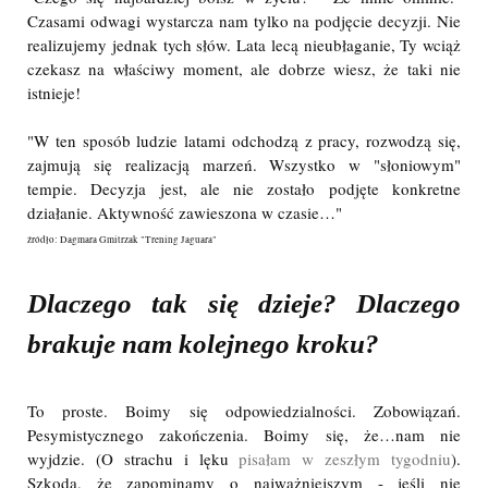
Czasami odwagi wystarcza nam tylko na podjęcie decyzji. Nie
realizujemy jednak tych słów. Lata lecą nieubłaganie, Ty wciąż
czekasz na właściwy moment, ale dobrze wiesz, że taki nie
istnieje!
"W ten sposób ludzie latami odchodzą z pracy, rozwodzą się,
zajmują się realizacją marzeń. Wszystko w "słoniowym"
tempie. Decyzja jest, ale nie zostało podjęte konkretne
działanie. Aktywność zawieszona w czasie…"
źródło: Dagmara Gmitrzak "Trening Jaguara"
Dlaczego tak się dzieje? Dlaczego
brakuje nam kolejnego kroku?
To proste. Boimy się odpowiedzialności. Zobowiązań.
Pesymistycznego zakończenia. Boimy się, że…nam nie
wyjdzie. (O strachu i lęku
pisałam w zeszłym tygodniu
).
Szkoda, że zapominamy o najważniejszym - jeśli nie