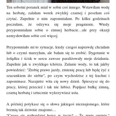
Ten sobotni poranek miał w sobie coś innego. Wstawiłam wodę
na herbatę, zalałam worek zwykłej czarnej i poszłam coś
czytać. Zupełnie o nim zapomniałam. Po kilku godzinach
poczułam, że odzywa się moje pragnienie. Wtedy
przypomniałam sobie o zimnej herbacie…ale przy okazji
uzmysłowiłam sobie coś więcej.
Przypomniało mi to sytuacje, kiedy czegoś naprawdę chciałam
lub o czymś marzyłam, ale bałam się to zrobić. Dygotanie w
żołądku i ścisk w sercu zawsze paraliżowały moje działania.
Zupełnie jak u zwykłego tchórza. Zalanie wody, to tak jakby
powiedzieć: "Zrobię prawo jazdy, zmienię pracę lub będę żyć z
szacunkiem do siebie", po czym wychodzisz z tej kuchni i
zapominasz. Nazajutrz wita cię nowy dzień. Spieszysz się do
pracy, której przecież i tak nie lubisz. Popijasz bułkę zimną,
czarną herbatą i sztucznie wykrzywiasz usta.
A później potykasz się o słowa jakiegoś nieznajomego, które
brzmią tak dziwnie znajomo…
"Czego się najbardziej boisz w życiu? - Że mnie ominie."